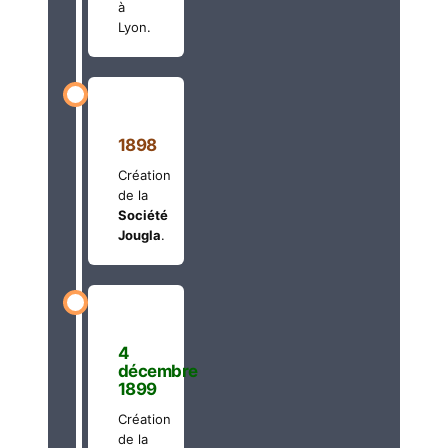
à
Lyon.
1898
Création
de la
Société
Jougla
.
4
décembre
1899
Création
de la