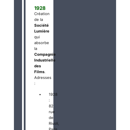
1928
Création
de la
Société
Lumière
qui
absorbe
la
Compagnie
Industrielle
des
Films
.
Adresses
:
1928
:
82
rue
de
Rivoli,
Paris