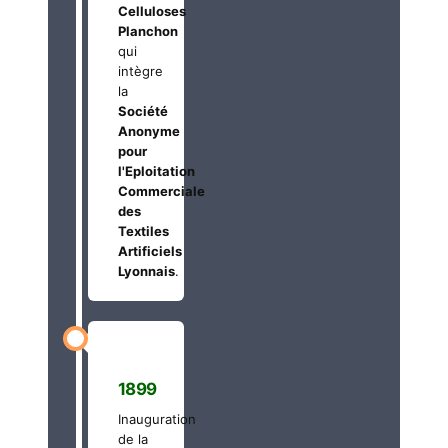
Celluloses
Planchon
qui
intègre
la
Société
Anonyme
pour
l'Eploitation
Commerciale
des
Textiles
Artificiels
Lyonnais
.
1899
Inauguration
de la