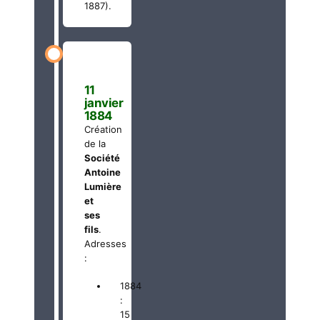
1887).
11
janvier
1884
Création
de la
Société
Antoine
Lumière
et
ses
fils
.
Adresses
:
1884
:
15