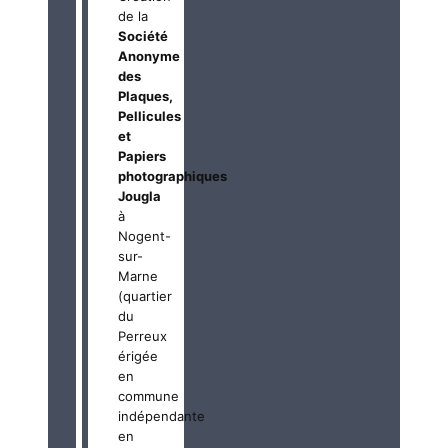
de la
Société
Anonyme
des
Plaques,
Pellicules
et
Papiers
photographiques
Jougla
à
Nogent-
sur-
Marne
(quartier
du
Perreux
érigée
en
commune
indépendante
en