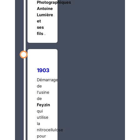
Photographiques
Antoine
Lumière
et
ses
fils
.
1903
Démarrage
de
l'usine
de
Feyzin
qui
utilise
la
nitrocellulose
pour