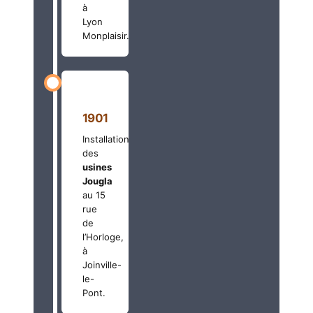
à
Lyon
Monplaisir.
1901
Installation
des
usines
Jougla
au 15
rue
de
l’Horloge,
à
Joinville-
le-
Pont.