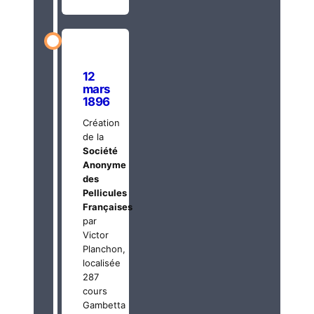
12
mars
1896
Création
de la
Société
Anonyme
des
Pellicules
Françaises
par
Victor
Planchon,
localisée
287
cours
Gambetta