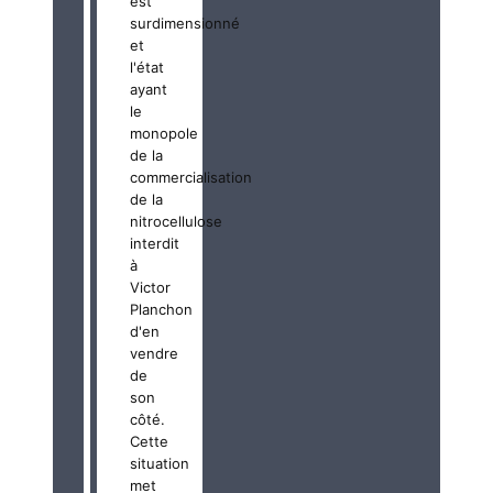
est
surdimensionné
et
l'état
ayant
le
monopole
de la
commercialisation
de la
nitrocellulose
interdit
à
Victor
Planchon
d'en
vendre
de
son
côté.
Cette
situation
met