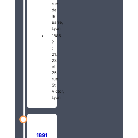
rue
de
la
Barre,
Lyon
1886
?
:
21,
23
et
25
rue
St
Victor,
Lyon
1891