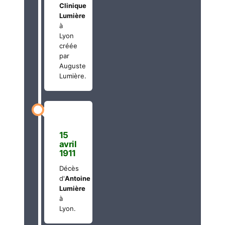
Clinique
Lumière
à
Lyon
créée
par
Auguste
Lumière.
15
avril
1911
Décès
d'
Antoine
Lumière
à
Lyon.