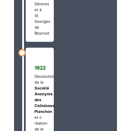
Décines
et à
St
Georges
de
Beynost.
1922
Dissolution
de la
Société
Anonyme
des
Celluloses
Planchon
et c
réation
de la