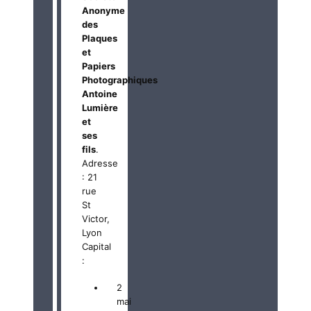
Anonyme
des
Plaques
et
Papiers
Photographiques
Antoine
Lumière
et
ses
fils
.
Adresse
: 21
rue
St
Victor,
Lyon
Capital
:
2
mai