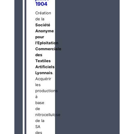
1904
Création
de la
Société
Anonyme
pour
l'Eploitation
Commerciale
des
Textiles
Artificiels
Lyonnais
.
Acquérir
les
productions
à
base
de
nitrocellulose
de la
SA
des