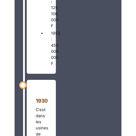
:
125
100
000
F
1953
:
450
000
000
F
1930
C'est
dans
les
usines
de