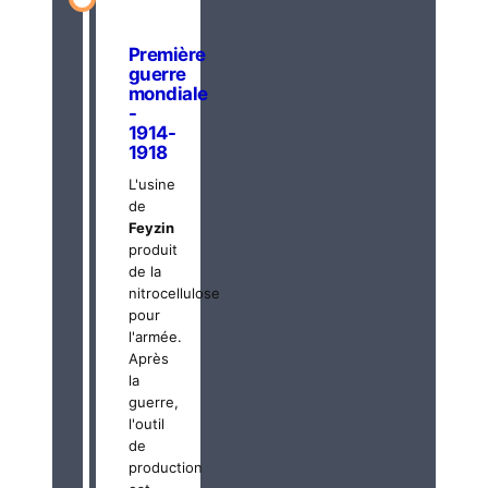
Première
guerre
mondiale
-
1914-
1918
L'usine
de
Feyzin
produit
de la
nitrocellulose
pour
l'armée.
Après
la
guerre,
l'outil
de
production