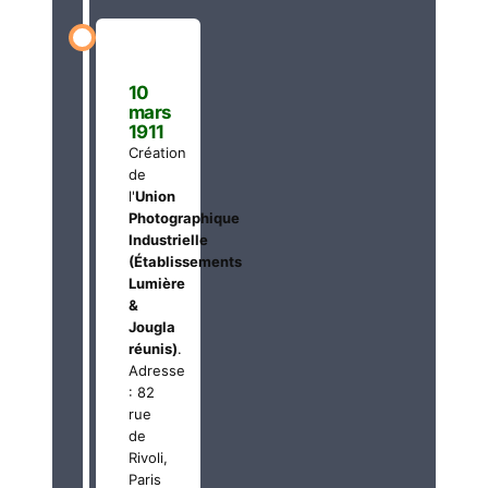
10
mars
1911
Création
de
l'
Union
Photographique
Industrielle
(Établissements
Lumière
&
Jougla
réunis)
.
Adresse
: 82
rue
de
Rivoli,
Paris