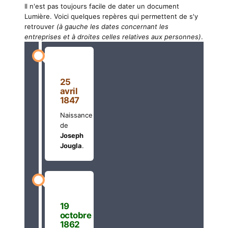
Il n'est pas toujours facile de dater un document
Lumière. Voici quelques repères qui permettent de s'y
retrouver
(à gauche les dates concernant les
entreprises et à droites celles relatives aux personnes)
.
25
avril
1847
Naissance
de
Joseph
Jougla
.
19
octobre
1862