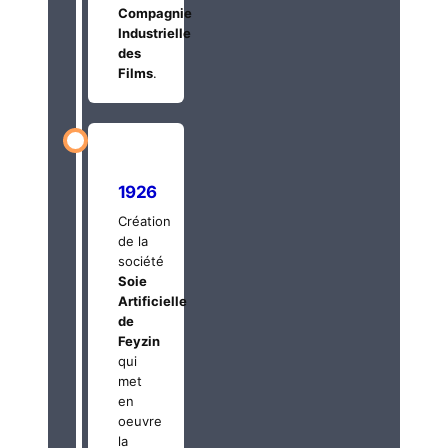
Compagnie
Industrielle
des
Films
.
1926
Création
de la
société
Soie
Artificielle
de
Feyzin
qui
met
en
oeuvre
la