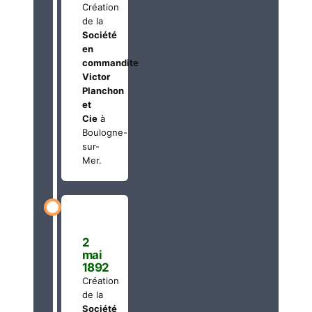
Création
de la
Société
en
commandite
Victor
Planchon
et
Cie
à
Boulogne-
sur-
Mer.
2
mai
1892
Création
de la
Société