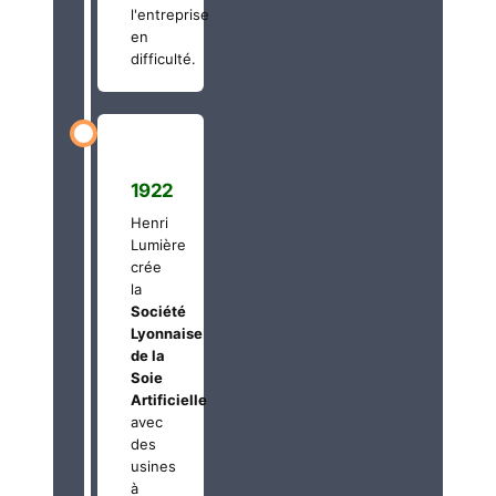
l'entreprise
en
difficulté.
1922
Henri
Lumière
crée
la
Société
Lyonnaise
de la
Soie
Artificielle
avec
des
usines
à