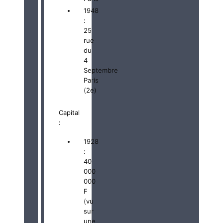
1948
:
25
rue
du
4
Septembre
Paris
(2e)
Capital
:
1928
:
40
000
000
F
(vu
sur
une