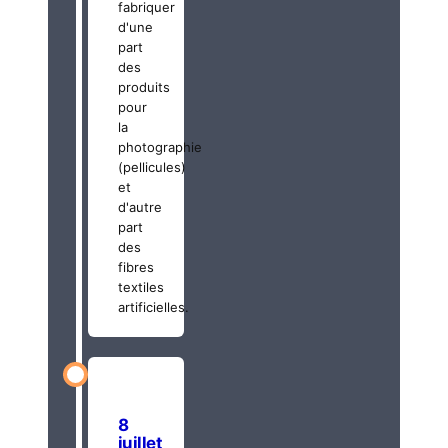
fabriquer
d'une
part
des
produits
pour
la
photographie
(pellicules)
et
d'autre
part
des
fibres
textiles
artificielles.
8
juillet