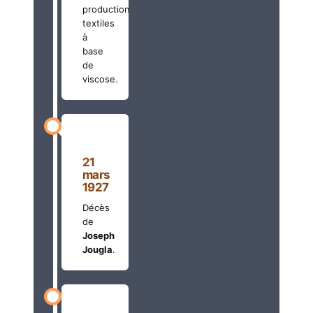
production
textiles
à
base
de
viscose.
21
mars
1927
Décès
de
Joseph
Jougla
.