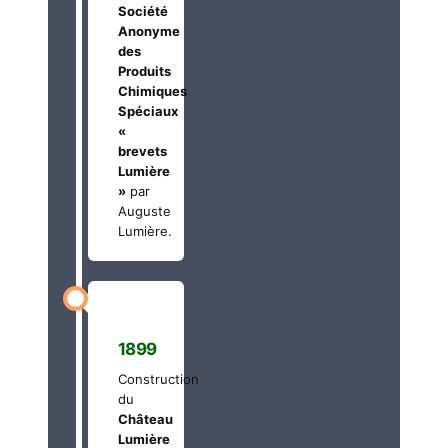
Société
Anonyme
des
Produits
Chimiques
Spéciaux
«
brevets
Lumière
»
par
Auguste
Lumière.
1899
Construction
du
Château
Lumière