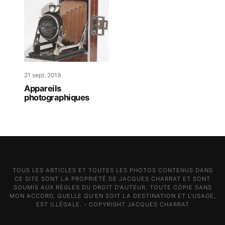
21 sept. 2019
Appareils
photographiques
TOUS LES ARTICLES ET TOUTES LES PHOTOS CONTENUS DANS
CE SITE SONT LA PROPRIÉTÉ DE JACQUES CHARRAT ET SONT
SOUMIS AUX RÈGLES DU DROIT D'AUTEUR. TOUTE COPIE SANS
MON ACCORD, QUELLE QU'EN SOIT LA DESTINATION ET L'USAGE,
EST ILLÉGALE. - COPYRIGHT JACQUES CHARRAT