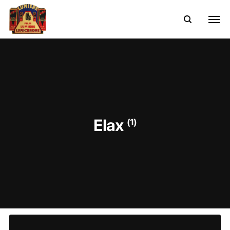
Elax
(1)